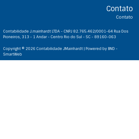
Contato
Contato
Contabilidade J.mainhardt LTDA - CNPJ 82.765.462/0001-64 Rua Dos
Pioneiros, 313 - 1 Andar - Centro Rio do Sul - SC - 89160-063
Copyright © 2026 Contabilidade JMainhardt | Powered by BND -
SmartWeb